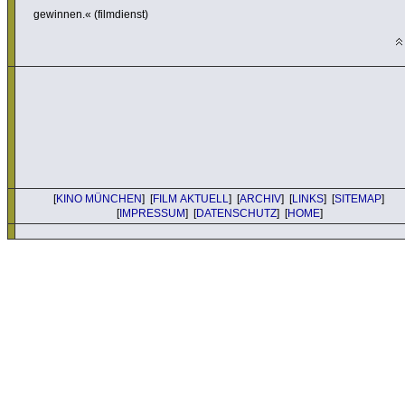
gewinnen.« (film­dienst)
[
KINO MÜNCHEN
] [
FILM AKTUELL
] [
ARCHIV
] [
LINKS
] [
SITEMAP
]
[
IMPRESSUM
] [
DATENSCHUTZ
] [
HOME
]