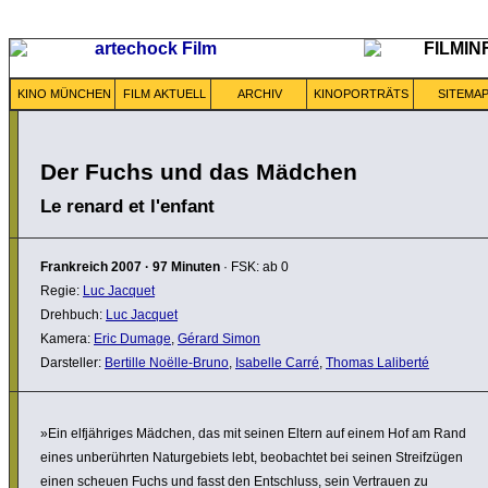
KINO MÜNCHEN
FILM AKTUELL
ARCHIV
KINOPORTRÄTS
SITEMA
Der Fuchs und das Mädchen
Le renard et l'enfant
Frankreich
2007
·
97 Minuten
· FSK: ab 0
Regie:
Luc Jacquet
Drehbuch:
Luc Jacquet
Kamera:
Eric Dumage
,
Gérard Simon
Darsteller:
Bertille Noëlle-Bruno
,
Isabelle Carré
,
Thomas Laliberté
»Ein elfjäh­riges Mädchen, das mit seinen Eltern auf einem Hof am Rand
eines unberührten Natur­ge­biets lebt, beob­achtet bei seinen Streif­zügen
einen scheuen Fuchs und fasst den Entschluss, sein Vertrauen zu