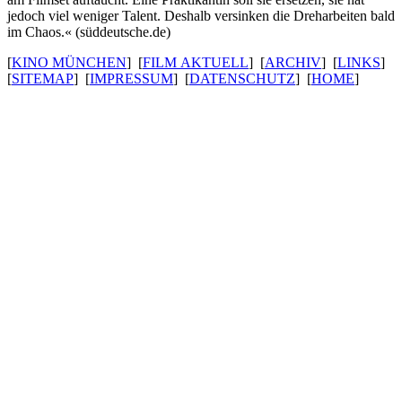
jedoch viel weniger Talent. Deshalb versinken die Dreh­ar­beiten bald
im Chaos.« (süddeut­sche.de)
[
KINO MÜNCHEN
] [
FILM AKTUELL
] [
ARCHIV
] [
LINKS
]
[
SITEMAP
] [
IMPRESSUM
] [
DATENSCHUTZ
] [
HOME
]