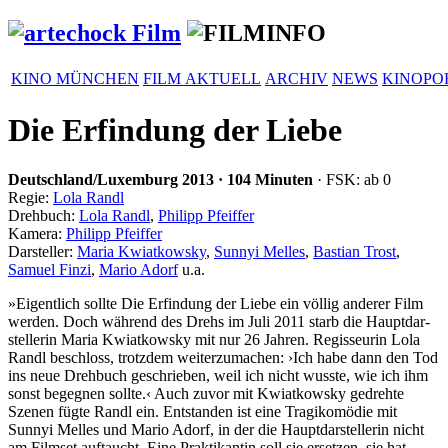
KINO MÜNCHEN
FILM AKTUELL
ARCHIV
NEWS
KINOPO
Die Erfindung der Liebe
Deutschland/Luxemburg
2013
·
104 Minuten
· FSK: ab 0
Regie:
Lola Randl
Drehbuch:
Lola Randl
,
Philipp Pfeiffer
Kamera:
Philipp Pfeiffer
Darsteller:
Maria Kwiatkowsky
,
Sunnyi Melles
,
Bastian Trost
,
Samuel Finzi
,
Mario Adorf
u.a.
»Eigent­lich sollte
Die Erfindung der Liebe
ein völlig anderer Film
werden. Doch während des Drehs im Juli 2011 starb die Haupt­dar­
stel­lerin Maria Kwiat­kowsky mit nur 26 Jahren. Regis­seurin Lola
Randl beschloss, trotzdem weiter­zu­ma­chen: ›Ich habe dann den Tod
ins neue Drehbuch geschrieben, weil ich nicht wusste, wie ich ihm
sonst begegnen sollte.‹ Auch zuvor mit Kwiat­kowsky gedrehte
Szenen fügte Randl ein. Entstanden ist eine Tragi­komödie mit
Sunnyi Melles und Mario Adorf, in der die Haupt­dar­stel­lerin nicht
am Filmset auftaucht. Eine Prak­ti­kantin soll sie ersetzen, sie hat