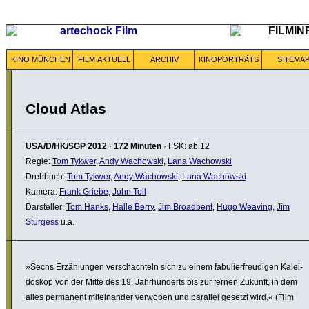
KINO MÜNCHEN
FILM AKTUELL
ARCHIV
KINOPORTRÄTS
SITEMA
Cloud Atlas
USA/D/HK/SGP
2012
·
172 Minuten
· FSK: ab 12
Regie:
Tom Tykwer
,
Andy Wachowski
,
Lana Wachowski
Drehbuch:
Tom Tykwer
,
Andy Wachowski
,
Lana Wachowski
Kamera:
Frank Griebe
,
John Toll
Darsteller:
Tom Hanks
,
Halle Berry
,
Jim Broadbent
,
Hugo Weaving
,
Jim
Sturgess
u.a.
»Sechs Erzäh­lungen verschach­teln sich zu einem fabu­lier­freu­digen Kalei­
do­skop von der Mitte des 19. Jahr­hun­derts bis zur fernen Zukunft, in dem
alles permanent mitein­ander verwoben und parallel gesetzt wird.« (Film