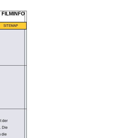
SITEMAP
t der
. Die
m die