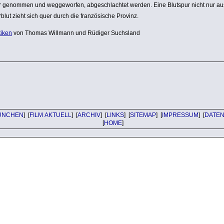
 genommen und wegge­worfen, abge­schlachtet werden. Eine Blutspur nicht nur au
blut zieht sich quer durch die fran­zö­si­sche Provinz.
tiken
von Thomas Willmann und Rüdiger Suchsland
ÜNCHEN
] [
FILM AKTUELL
] [
ARCHIV
] [
LINKS
] [
SITEMAP
] [
IMPRESSUM
] [
DATE
[
HOME
]