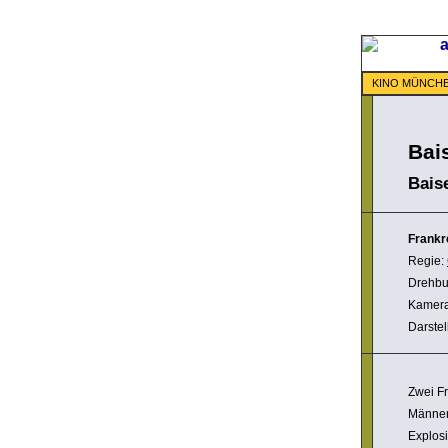
KINO MÜNCH
Bai
Bais
Frankr
Regie:
Drehbu
Kamer
Darstel
Zwei F
Männer,
Explosi