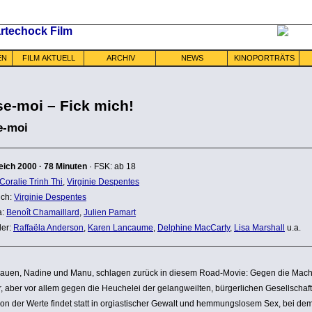
EN
FILM AKTUELL
ARCHIV
NEWS
KINOPORTRÄTS
se-moi – Fick mich!
e-moi
eich
2000
·
78 Minuten
· FSK: ab 18
Coralie Trinh Thi
,
Virginie Despentes
ch:
Virginie Despentes
a:
Benoît Chamaillard
,
Julien Pamart
ler:
Raffaëla Anderson
,
Karen Lancaume
,
Delphine MacCarty
,
Lisa Marshall
u.a.
rauen, Nadine und Manu, schlagen zurück in diesem Road-Movie: Gegen die Mach
 aber vor allem gegen die Heuchelei der gelang­weilten, bürger­li­chen Gesell­schaft
on der Werte findet statt in orgi­as­ti­scher Gewalt und hemmungs­losem Sex, bei de