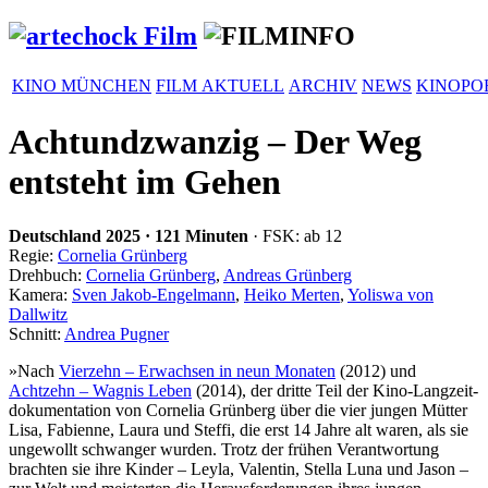
KINO MÜNCHEN
FILM AKTUELL
ARCHIV
NEWS
KINOPO
Achtundzwanzig – Der Weg
entsteht im Gehen
Deutschland
2025
·
121 Minuten
· FSK: ab 12
Regie:
Cornelia Grünberg
Drehbuch:
Cornelia Grünberg
,
Andreas Grünberg
Kamera:
Sven Jakob-Engelmann
,
Heiko Merten
,
Yoliswa von
Dallwitz
Schnitt:
Andrea Pugner
»Nach
Vierzehn – Erwachsen in neun Monaten
(2012) und
Achtzehn – Wagnis Leben
(2014), der dritte Teil der Kino-Lang­zeit­
do­ku­men­ta­tion von Cornelia Grünberg über die vier jungen Mütter
Lisa, Fabienne, Laura und Steffi, die erst 14 Jahre alt waren, als sie
ungewollt schwanger wurden. Trotz der frühen Verant­wor­tung
brachten sie ihre Kinder – Leyla, Valentin, Stella Luna und Jason –