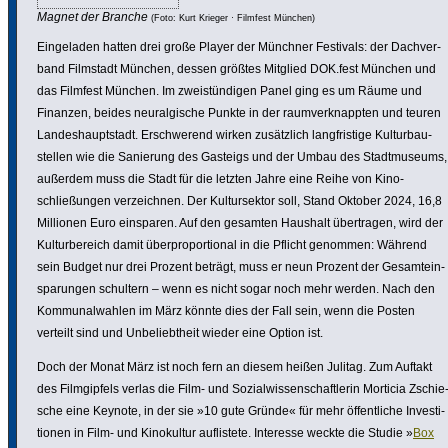
Magnet der Branche
(Foto: Kurt Krieger · Filmfest München)
Einge­laden hatten drei große Player der Münchner Festivals: der Dach­ver­
band Filmstadt München, dessen größtes Mitglied DOK.fest München und
das Filmfest München. Im zweis­tün­digen Panel ging es um Räume und
Finanzen, beides neur­al­gi­sche Punkte in der raum­ver­knappten und teuren
Landes­haupt­stadt. Erschwe­rend wirken zusätz­lich lang­fris­tige Kultur­bau­
stellen wie die Sanierung des Gasteigs und der Umbau des Stadt­mu­seums,
außerdem muss die Stadt für die letzten Jahre eine Reihe von Kino­
schließungen verzeichnen. Der Kultur­sektor soll, Stand Oktober 2024, 16,8
Millionen Euro einsparen. Auf den gesamten Haushalt über­tragen, wird der
Kultur­be­reich damit über­pro­por­tional in die Pflicht genommen: Während
sein Budget nur drei Prozent beträgt, muss er neun Prozent der Gesamt­ein­
spa­rungen schultern – wenn es nicht sogar noch mehr werden. Nach den
Kommu­nal­wahlen im März könnte dies der Fall sein, wenn die Posten
verteilt sind und Unbe­liebt­heit wieder eine Option ist.
Doch der Monat März ist noch fern an diesem heißen Julitag. Zum Auftakt
des Film­gip­fels verlas die Film- und Sozi­al­wis­sen­schaft­lerin Morticia Zschie
sche eine Keynote, in der sie »10 gute Gründe« für mehr öffent­liche Inves­ti­
tionen in Film- und Kino­kultur auflis­tete. Interesse weckte die Studie »
Box