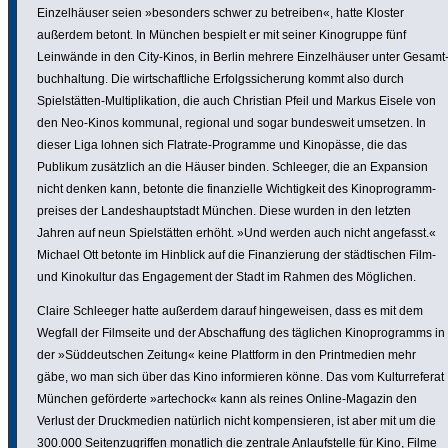
Einzel­häuser seien »besonders schwer zu betreiben«, hatte Kloster
außerdem betont. In München bespielt er mit seiner Kino­gruppe fünf
Leinwände in den City-Kinos, in Berlin mehrere Einzel­häuser unter Gesamt
buch­hal­tung. Die wirt­schaft­liche Erfolgs­si­che­rung kommt also durch
Spielstätten-Multi­pli­ka­tion, die auch Christian Pfeil und Markus Eisele von
den Neo-Kinos kommunal, regional und sogar bundes­weit umsetzen. In
dieser Liga lohnen sich Flatrate-Programme und Kinopässe, die das
Publikum zusätz­lich an die Häuser binden. Schleeger, die an Expansion
nicht denken kann, betonte die finan­zi­elle Wich­tig­keit des Kino­pro­gramm­
preises der Landes­haupt­stadt München. Diese wurden in den letzten
Jahren auf neun Spielstätten erhöht. »Und werden auch nicht angefasst.«
Michael Ott betonte im Hinblick auf die Finan­zie­rung der städ­ti­schen Film-
und Kino­kultur das Enga­ge­ment der Stadt im Rahmen des Möglichen.
Claire Schleeger hatte außerdem darauf hinge­weisen, dass es mit dem
Wegfall der Filmseite und der Abschaf­fung des täglichen Kino­pro­gramms in
der »Süddeut­schen Zeitung« keine Plattform in den Print­me­dien mehr
gäbe, wo man sich über das Kino infor­mieren könne. Das vom Kultur­re­ferat
München geför­derte »artechock« kann als reines Online-Magazin den
Verlust der Druck­me­dien natürlich nicht kompen­sieren, ist aber mit um die
300.000 Seiten­zu­griffen monatlich die zentrale Anlauf­stelle für Kino, Filme