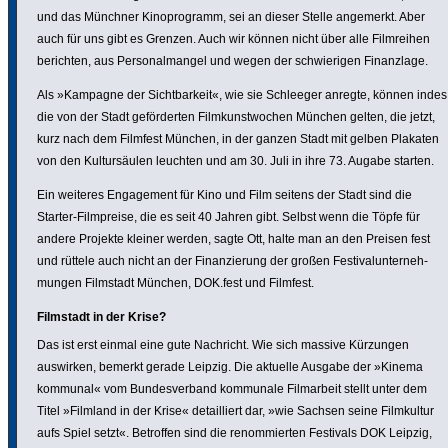
und das Münchner Kino­pro­gramm, sei an dieser Stelle angemerkt. Aber
auch für uns gibt es Grenzen. Auch wir können nicht über alle Film­reihen
berichten, aus Perso­nal­mangel und wegen der schwie­rigen Finanz­lage.
Als »Kampagne der Sicht­bar­keit«, wie sie Schleeger anregte, können indes
die von der Stadt geför­derten Film­kunst­wo­chen München gelten, die jetzt,
kurz nach dem Filmfest München, in der ganzen Stadt mit gelben Plakaten
von den Kultur­säulen leuchten und am 30. Juli in ihre 73. Augabe starten.
Ein weiteres Enga­ge­ment für Kino und Film seitens der Stadt sind die
Starter-Film­preise, die es seit 40 Jahren gibt. Selbst wenn die Töpfe für
andere Projekte kleiner werden, sagte Ott, halte man an den Preisen fest
und rüttele auch nicht an der Finan­zie­rung der großen Festi­val­un­ter­neh­
mungen Filmstadt München, DOK.fest und Filmfest.
Filmstadt in der Krise?
Das ist erst einmal eine gute Nachricht. Wie sich massive Kürzungen
auswirken, bemerkt gerade Leipzig. Die aktuelle Ausgabe der »Kinema
kommunal« vom Bundes­ver­band kommunale Film­ar­beit stellt unter dem
Titel »Filmland in der Krise« detail­liert dar, »wie Sachsen seine Film­kultur
aufs Spiel setzt«. Betroffen sind die renom­mierten Festivals DOK Leipzig,