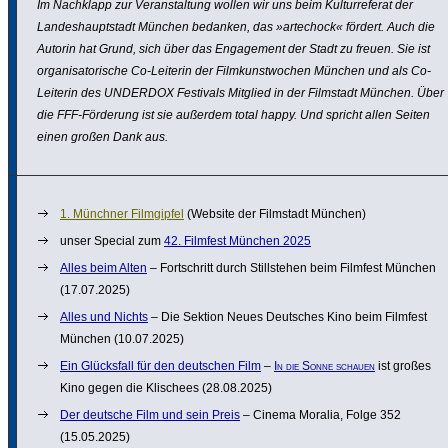
Im Nachklapp zur Veran­stal­tung wollen wir uns beim Kultur­re­ferat der
Landes­haupt­stadt München bedanken, das »artechock« fördert. Auch die
Autorin hat Grund, sich über das Enga­ge­ment der Stadt zu freuen. Sie ist
orga­ni­sa­to­ri­sche Co-Leiterin der Film­kunst­wo­chen München und als Co-
Leiterin des UNDERDOX Festivals Mitglied in der Filmstadt München. Über
die FFF-Förderung ist sie außerdem total happy. Und spricht allen Seiten
einen großen Dank aus.
1. Münchner Film­gipfel
(Website der Filmstadt München)
unser Special zum
42. Filmfest München 2025
Alles beim Alten
– Fort­schritt durch Still­stehen beim Filmfest München
(17.07.2025)
Alles und Nichts
– Die Sektion Neues Deutsches Kino beim Filmfest
München (10.07.2025)
Ein Glücks­fall für den deutschen Film
–
In die Sonne schauen
ist großes
Kino gegen die Klischees (28.08.2025)
Der deutsche Film und sein Preis
– Cinema Moralia, Folge 352
(15.05.2025)