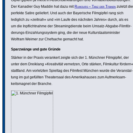
Gipfel gipfeln ja meist in Absichts­er­klärungen und Vorha­ben­be­kun­dungen.
Der Kanadier Guy Maddin hat dazu mit
Rumours – Tanz der Titanen
zuletzt die
perfekte Satire geliefert. Und auch der Baye­ri­sche Film­gipfel rang sich
lediglich zu »zeitnah« und »im Laufe des nächsten Jahres« durch, als es
um die Inpflicht­nahme der Strea­ming­dienste beim Umsatz-Abgabe-Film­för­
de­rungs-Einzah­lungs­system ging, die der neue Kultur­staats­mi­nister
Wolfram Weimer zur Chefsache gemacht hat.
Spar­zwänge und gute Gründe
Stärker in der Praxis verankert zeigte sich der 1. Münchner Film­gipfel, der
unter dem Dreiklang »Krea­ti­vität vernetzen, Orte stärken, Film­kultur fördern
stattfand. Am vorletzten Spieltag des Filmfest München wurde die Veran­stal­
tung im gut gefüllten Thea­ter­saal des Ameri­ka­hauses zum Aufmerk­sam­
keits­ma­gnet der Branche.