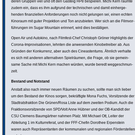
deren Gruppen viel und oft den Gasteig HP8 bespielen. Michi Kern räumte
zudem ein, dass es ihm aufgrund der tech­ni­schen und damit einher­ge­
henden finan­zi­ellen Anfor­de­rungen noch nicht gelungen sei, einen echten
Kinoraum mit guter Projek­tion und Ton anzu­bieten. Wer sich an die Film­vor­
füh­rungen im Sugar Mountain erinnert, wird dies bestä­tigen.
Open Air und Autokino, nach Filmfest-Chef Christoph Gröner High­lights der
Corona-Impro­vi­sa­tionen, lehnten die anwe­senden Kino­be­treiber ab. Aus
Gründen der Konkur­renz, aber auch des Cine­as­ten­tums. Ähnlich verhalte
es sich mit anderen alter­na­tiven Spiel­räumen, die Frage, ob sie gemein­
same Sache mit Michi Kern machen würden, wurde beredt wegge­schmun­
zelt.
Bestand und Notstand
Anstatt also nach immer neuen Räumen zu suchen, sollte man sich lieber
um den Bestand der Kinos sorgen, bekräf­tigte Mona Fuchs, Vorsit­zende der
Stadt­rats­frak­tion Die Grünen/Rosa Liste auf dem zweiten Podium. Auch die
Frak­ti­ons­vor­sit­zende von SPD/Volt Anne Hübner und der OB-Kandidt der
CSU Clemens Baum­gärtner nahmen Platz. Mit Michael Ott, Leiter der
Abteilung 1 im Kultur­re­ferat, und der FFF-Chefin Dorothee Erpen­stein
waren auch Reprä­sen­tanten der kommu­nalen und regio­nalen Förder­stellen