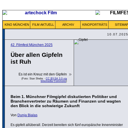
KINO MÜNCHEN
FILM AKTUELL
ARCHIV
KINOPORTRÄTS
SITEMA
10.07.202
42. Filmfest München 2025
Über allen Gipfeln
ist Ruh
Es ist ein Kreuz mit den Gipfeln
(Foto: Stan Shebs ·
CC BY-SA 3.0 via
Wikimedia Commons
)
Beim 1. Münchner Filmgipfel diskutierten Politiker und
Branchenvertreter zu Räumen und Finanzen und wagten
den Blick in die schwierige Zukunft
Von
Dunja Bialas
Es gipfelt allü­berall. Derzeit bereiten sich fünf europäi­sche Innen­mi­nister