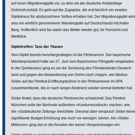
auf einen Migra­ti­ons­gipfel vor, zu dem sie der deutsche Amts­kol­lege
Dobrindt einlädt. Es geht auf die Zugspitze, die erst kürzlich ein zweites
Gipfel­kreuz für absturz­si­chere Selfies erhalten hat. Der Migra­ti­ons­gipfel wir
also ein wörtlich genom­mener Wander­gipfel auf Deutsch­lands höchsten
Berg. Hoffent­lich wird bis dahin das Wetter wieder gut, für Fernsicht und
Weitblick.
Gipfel­treffen: Tanz der Titanen
Vom Gipfel bereits herun­ter­ge­stiegen ist die Film­branche. Der baye­ri­sche
Minis­ter­prä­si­dent hatte am 27. Juni zum Baye­ri­schen Film­gipfel einge­laden.
In der Quint­essenz ging es um die Sicherung des Film­stand­ortes Deutsch­
land und gegen die Abwan­de­rung von Drehs nach Ungarn, wie Markus
Söder auf der Filmfest-Eröff­nungs­bühne in der Phil­har­monie im HP8
zusam­men­fasste, die er nach langer Abstinenz wieder einmal betreten hat.
Söder findet, dass die deutsche Film­branche schwächelt. Das Filmfest
München solle der Berlinale außerdem »Konkur­renz­druck« machen, wie
die »Süddeut­sche Zeitung« berich­tete. Diesmal aber versprach Söder kein
signi­fi­kante Budget-Erhöhung wie noch vor wenigen Jahren. Als »Söder-
Millionen« ging das in die Annalen der leeren Verspre­chungen ein.