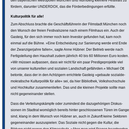
den baye­ri­schen Metro­polen München und Nürnberg kleinere Festivals zu
fördern, darunter UNDERDOX, das die Förder­be­din­gungen erfüllte.
Kultur­po­litik für alle!
Zum Abschluss brachte die Geschäfts­füh­rerin der Filmstadt München noch
den Wunsch der freien Festi­valszene nach einem Filmhaus ein. Auch der
Gasteig, für den sich immer noch kein Investor gefunden hat, kam noch
einmal auf die Bühne. »Eine Entschei­dung zur Sanierung werde erst Ende
der Zwan­zi­ger­jahre fallen«, sagte Anne Hübner. Der Betrieb werde nach
Fertig­stel­lung den Haushalt zudem jährlich 40 bis 60 Millionen Euro kosten.
»Wir müssen aufpassen, dass wir nicht für ein paar Pres­ti­ge­pro­jekte viel
von unserer kultu­rellen und sozialen Land­schaft gefährden.« Michael Ott
betonte, dass der in den Acht­zi­gern errich­tete Gasteig »gebaute sozi­al­de­
mo­kra­ti­sche Kultur­po­litik für alle« sei, da hier Biblio­thek, Volks­hoch­schule
und Hoch­kultur zusam­men­liefen. Das und die kleinen Projekte sollte man
nicht gegen­ein­ander stellen.
Dass die Vertei­lungs­kämpfe oder zumindest die dazu­gehö­rigen Diskus­
sionen im Stadtrat womöglich bereits hinter geschlos­senen Türen im Gange
sind, klang in dem Wunsch von Hübner an, auch in Zukunft keine Sektoren
gegen­ein­ander auszu­spielen: Das Soziale nicht gegen die Kultur, die