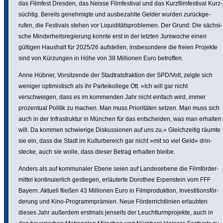
das Filmfest Dresden, das Neisse Film­fes­tival und das Kurz­film­fes­tival Kurz­
süchtig. Bereits geneh­migte und ausbe­zahlte Gelder wurden zurück­ge­
rufen, die Festivals stehen vor Liqui­di­täts­pro­blemen. Der Grund: Die säch­si­
sche Minder­heits­re­gie­rung konnte erst in der letzten Juniwoche einen
gültigen Haushalt für 2025/26 aufstellen, insbe­son­dere die freien Projekte
sind von Kürzungen in Höhe von 38 Millionen Euro betroffen.
Anne Hübner, Vorsit­zende der Stadt­rats­frak­tion der SPD/Volt, zeigte sich
weniger opti­mis­tisch als ihr Partei­kol­lege Ott. »Ich will gar nicht
verschweigen, dass es im kommenden Jahr nicht einfach wird, immer
prozen­tual Politik zu machen. Man muss Prio­ri­täten setzen. Man muss sich
auch in der Infra­struktur in München für das entscheiden, was man erhalten
will. Da kommen schwie­rige Diskus­sionen auf uns zu.« Gleich­zeitig räumte
sie ein, dass die Stadt im Kultur­be­reich gar nicht »mit so viel Geld« drin­
stecke, auch sie wolle, dass dieser Betrag erhalten bleibe.
Anders als auf kommu­naler Ebene seien auf Landes­ebene die Film­för­der­
mittel konti­nu­ier­lich gestiegen, erläu­terte Dorothee Erpen­stein vom FFF
Bayern. Aktuell fließen 43 Millionen Euro in Film­pro­duk­tion, Inves­ti­ti­ons­för­
de­rung und Kino-Programm­prä­mien. Neue Förder­richt­li­nien erlaubten
dieses Jahr außerdem erstmals jenseits der Leucht­turm­pro­jekte, auch in