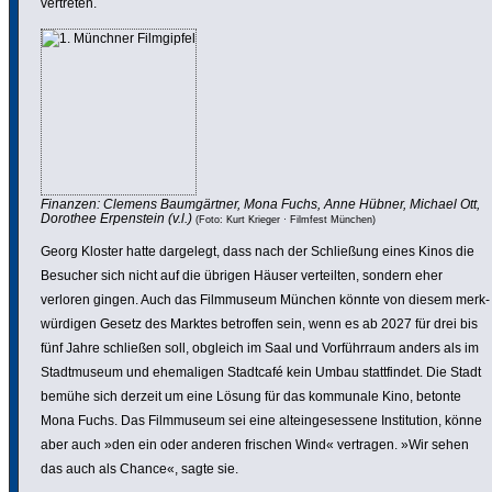
vertreten.
Finanzen: Clemens Baum­gärtner, Mona Fuchs, Anne Hübner, Michael Ott,
Dorothee Erpen­stein (v.l.)
(Foto: Kurt Krieger · Filmfest München)
Georg Kloster hatte dargelegt, dass nach der Schließung eines Kinos die
Besucher sich nicht auf die übrigen Häuser verteilten, sondern eher
verloren gingen. Auch das Film­mu­seum München könnte von diesem merk­
wür­digen Gesetz des Marktes betroffen sein, wenn es ab 2027 für drei bis
fünf Jahre schließen soll, obgleich im Saal und Vorführ­raum anders als im
Stadt­mu­seum und ehema­ligen Stadtcafé kein Umbau statt­findet. Die Stadt
bemühe sich derzeit um eine Lösung für das kommunale Kino, betonte
Mona Fuchs. Das Film­mu­seum sei eine altein­ge­ses­sene Insti­tu­tion, könne
aber auch »den ein oder anderen frischen Wind« vertragen. »Wir sehen
das auch als Chance«, sagte sie.