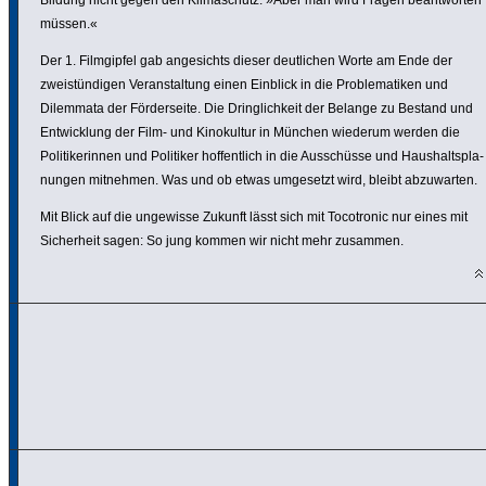
Bildung nicht gegen den Klima­schutz. »Aber man wird Fragen beant­worten
müssen.«
Der 1. Film­gipfel gab ange­sichts dieser deut­li­chen Worte am Ende der
zweis­tün­digen Veran­stal­tung einen Einblick in die Proble­ma­tiken und
Dilemmata der Förder­seite. Die Dring­lich­keit der Belange zu Bestand und
Entwick­lung der Film- und Kino­kultur in München wiederum werden die
Poli­ti­ke­rinnen und Politiker hoffent­lich in die Ausschüsse und Haus­halts­pla­
nungen mitnehmen. Was und ob etwas umgesetzt wird, bleibt abzu­warten.
Mit Blick auf die ungewisse Zukunft lässt sich mit Toco­tronic nur eines mit
Sicher­heit sagen: So jung kommen wir nicht mehr zusammen.