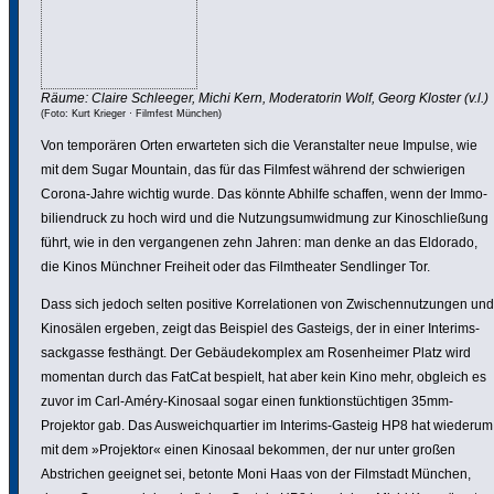
Räume: Claire Schleeger, Michi Kern, Mode­ra­torin Wolf, Georg Kloster (v.l.)
(Foto: Kurt Krieger · Filmfest München)
Von tempo­rären Orten erwar­teten sich die Veran­stalter neue Impulse, wie
mit dem Sugar Mountain, das für das Filmfest während der schwie­rigen
Corona-Jahre wichtig wurde. Das könnte Abhilfe schaffen, wenn der Immo­
bi­li­en­druck zu hoch wird und die Nutzungs­um­wid­mung zur Kino­schließung
führt, wie in den vergan­genen zehn Jahren: man denke an das Eldorado,
die Kinos Münchner Freiheit oder das Film­theater Send­linger Tor.
Dass sich jedoch selten positive Korre­la­tionen von Zwischen­nut­zungen und
Kinosälen ergeben, zeigt das Beispiel des Gasteigs, der in einer Inte­rims­
sack­gasse festhängt. Der Gebäu­de­kom­plex am Rosen­heimer Platz wird
momentan durch das FatCat bespielt, hat aber kein Kino mehr, obgleich es
zuvor im Carl-Améry-Kinosaal sogar einen funk­ti­ons­tüch­tigen 35mm-
Projektor gab. Das Ausweich­quar­tier im Interims-Gasteig HP8 hat wiederum
mit dem »Projektor« einen Kinosaal bekommen, der nur unter großen
Abstri­chen geeignet sei, betonte Moni Haas von der Filmstadt München,