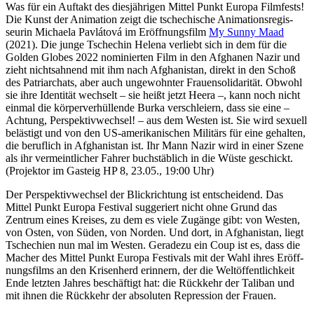
Was für ein Auftakt des dies­jäh­rigen Mittel Punkt Europa Filmfests!
Die Kunst der Animation zeigt die tsche­chi­sche Anima­ti­ons­re­gis­
seurin Michaela Pavlátová im Eröff­nungs­film
My Sunny Maad
(2021). Die junge Tschechin Helena verliebt sich in dem für die
Golden Globes 2022 nomi­nierten Film in den Afghanen Nazir und
zieht nichts­ah­nend mit ihm nach Afgha­ni­stan, direkt in den Schoß
des Patri­ar­chats, aber auch unge­wohnter Frau­en­so­li­da­rität. Obwohl
sie ihre Identität wechselt – sie heißt jetzt Heera –, kann noch nicht
einmal die körper­ver­hül­lende Burka verschleiern, dass sie eine –
Achtung, Perspek­tiv­wechsel! – aus dem Westen ist. Sie wird sexuell
belästigt und von den US-ameri­ka­ni­schen Militärs für eine gehalten,
die beruflich in Afgha­ni­stan ist. Ihr Mann Nazir wird in einer Szene
als ihr vermeint­li­cher Fahrer buchs­täb­lich in die Wüste geschickt.
(Projektor im Gasteig HP 8, 23.05., 19:00 Uhr)
Der Perspek­tiv­wechsel der Blick­rich­tung ist entschei­dend. Das
Mittel Punkt Europa Festival sugge­riert nicht ohne Grund das
Zentrum eines Kreises, zu dem es viele Zugänge gibt: von Westen,
von Osten, von Süden, von Norden. Und dort, in Afgha­ni­stan, liegt
Tsche­chien nun mal im Westen. Geradezu ein Coup ist es, dass die
Macher des Mittel Punkt Europa Festivals mit der Wahl ihres Eröff­
nungs­films an den Krisen­herd erinnern, der die Weltöf­fent­lich­keit
Ende letzten Jahres beschäf­tigt hat: die Rückkehr der Taliban und
mit ihnen die Rückkehr der absoluten Repres­sion der Frauen.