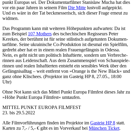
punkt Europas sei. Der Doku­men­tar­filmer Stanislaw Mucha hat dies
vor ein paar Jahren in seinem Film
Die Mitte
lustvoll aufge­pickt.
Und es wäre in der Tat beck­mes­se­risch, sich dieser Frage erneut zu
widmen.
Das Programm kann mit weiteren Höhe­punkten aufwarten: Da ist
zum Beispiel
107 Mothers
des tsche­chi­schen Regis­seurs Peter
Kerekes, der berühmt ist für seine stilis­tisch aufget­unten Doku­men­
tar­filme. Seine ukrai­ni­sche Co-Produk­tion ist diesmal ein Spielfilm,
gedreht aber hat er in einem realen Frau­en­ge­fängnis in Odessa.
Nein, es geht nicht um politisch Inhaf­tierte, sondern um Verbre­che­
rinnen aus Leiden­schaft. Aus dem Zusam­men­spiel von Schau­spie­le­
rinnen und realen Inhaf­tierten entsteht ein sensibles Werk über den
Gefäng­nis­alltag – weit entfernt von »Orange is the New Black« und
ganz ohne Klischees. (Projektor im Gasteig HP 8, 27.05., 18:00
Uhr)
Ohne Not kann sich das Mittel Punkt Europa Filmfest dieses Jahr zu
»Höhe Punkt Europa Filmfest« umtaufen.
MITTEL PUNKT EUROPA FILMFEST
23. bis 29.5.2022
Alle Film­vor­füh­rungen finden im Projektor im
Gasteig HP 8
statt.
Karten zu 7,- / 5,- € gibt es im Vorver­kauf bei
München Ticket
.