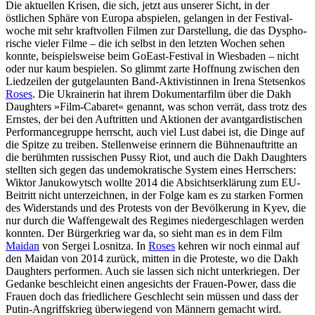
Die aktuellen Krisen, die sich, jetzt aus unserer Sicht, in der
östlichen Sphäre von Europa abspielen, gelangen in der Festi­val­
woche mit sehr kraft­vollen Filmen zur Darstel­lung, die das Dyspho­
ri­sche vieler Filme – die ich selbst in den letzten Wochen sehen
konnte, beispiels­weise beim GoEast-Festival in Wiesbaden – nicht
oder nur kaum bespielen. So glimmt zarte Hoffnung zwischen den
Lied­zeilen der gutge­launten Band-Akti­vis­tinnen in Irena Stetsenkos
Roses
. Die Ukrai­nerin hat ihrem Doku­men­tar­film über die Dakh
Daughters »Film-Cabaret« genannt, was schon verrät, dass trotz des
Ernstes, der bei den Auftritten und Aktionen der avant­gar­dis­ti­schen
Perfor­mance­gruppe herrscht, auch viel Lust dabei ist, die Dinge auf
die Spitze zu treiben. Stel­len­weise erinnern die Bühnen­auf­tritte an
die berühmten russi­schen Pussy Riot, und auch die Dakh Daughters
stellten sich gegen das unde­mo­kra­ti­sche System eines Herr­schers:
Wiktor Janu­ko­wytsch wollte 2014 die Absichts­er­klärung zum EU-
Beitritt nicht unter­zeichnen, in der Folge kam es zu starken Formen
des Wider­stands und des Protests von der Bevöl­ke­rung in Kyev, die
nur durch die Waffen­ge­walt des Regimes nieder­ge­schlagen werden
konnten. Der Bürger­krieg war da, so sieht man es in dem Film
Maidan
von Sergei Losnitza. In
Roses
kehren wir noch einmal auf
den Maidan von 2014 zurück, mitten in die Proteste, wo die Dakh
Daughters performen. Auch sie lassen sich nicht unter­kriegen. Der
Gedanke beschleicht einen ange­sichts der Frauen-Power, dass die
Frauen doch das fried­li­chere Geschlecht sein müssen und dass der
Putin-Angriffs­krieg über­wie­gend von Männern gemacht wird.