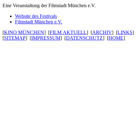
Eine Veran­stal­tung der Filmstadt München e.V.
Website des Festivals
Filmstadt München e.V.
[
KINO MÜNCHEN
] [
FILM AKTUELL
] [
ARCHIV
] [
LINKS
]
[
SITEMAP
] [
IMPRESSUM
] [
DATENSCHUTZ
] [
HOME
]