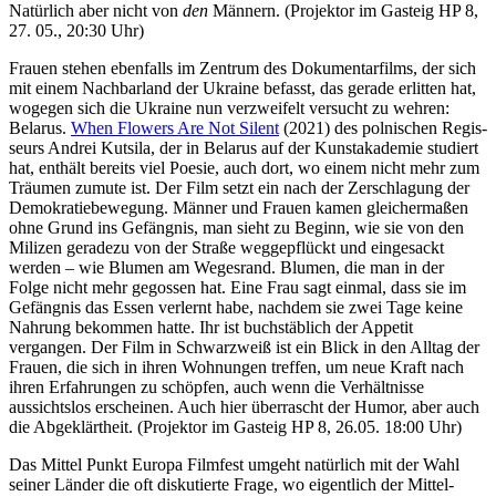
Natürlich aber nicht von
den
Männern. (Projektor im Gasteig HP 8,
27. 05., 20:30 Uhr)
Frauen stehen ebenfalls im Zentrum des Doku­men­tar­films, der sich
mit einem Nach­bar­land der Ukraine befasst, das gerade erlitten hat,
wogegen sich die Ukraine nun verzwei­felt versucht zu wehren:
Belarus.
When Flowers Are Not Silent
(2021) des polni­schen Regis­
seurs Andrei Kutsila, der in Belarus auf der Kunst­aka­demie studiert
hat, enthält bereits viel Poesie, auch dort, wo einem nicht mehr zum
Träumen zumute ist. Der Film setzt ein nach der Zerschla­gung der
Demo­kra­tie­be­we­gung. Männer und Frauen kamen glei­cher­maßen
ohne Grund ins Gefängnis, man sieht zu Beginn, wie sie von den
Milizen geradezu von der Straße wegge­pflückt und einge­sackt
werden – wie Blumen am Wegesrand. Blumen, die man in der
Folge nicht mehr gegossen hat. Eine Frau sagt einmal, dass sie im
Gefängnis das Essen verlernt habe, nachdem sie zwei Tage keine
Nahrung bekommen hatte. Ihr ist buchs­täb­lich der Appetit
vergangen. Der Film in Schwarz­weiß ist ein Blick in den Alltag der
Frauen, die sich in ihren Wohnungen treffen, um neue Kraft nach
ihren Erfah­rungen zu schöpfen, auch wenn die Verhält­nisse
aussichtslos erscheinen. Auch hier über­rascht der Humor, aber auch
die Abge­klärt­heit. (Projektor im Gasteig HP 8, 26.05. 18:00 Uhr)
Das Mittel Punkt Europa Filmfest umgeht natürlich mit der Wahl
seiner Länder die oft disku­tierte Frage, wo eigent­lich der Mittel­