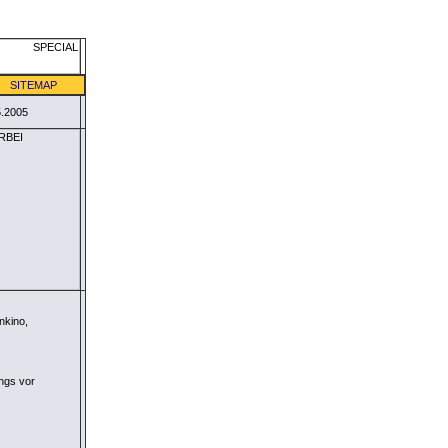
SITEMAP
5.2005
nkino,
ings vor