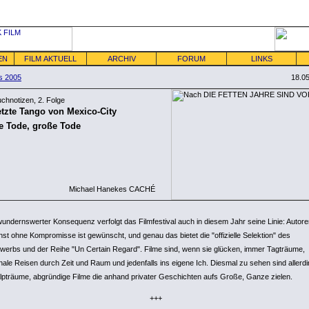
EN
FILM AKTUELL
ARCHIV
FORUM
LINKS
s 2005
18.0
chnotizen, 2. Folge
etzte Tango von Mexico-City
e Tode, große Tode
Michael Hanekes CACHÉ
wundernswerter Konsequenz verfolgt das Filmfestival auch in diesem Jahr seine Linie: Autore
nst ohne Kompromisse ist gewünscht, und genau das bietet die "offizielle Selektion" des
werbs und der Reihe "Un Certain Regard". Filme sind, wenn sie glücken, immer Tagträume,
nale Reisen durch Zeit und Raum und jedenfalls ins eigene Ich. Diesmal zu sehen sind allerd
Alpträume, abgründige Filme die anhand privater Geschichten aufs Große, Ganze zielen.
+++