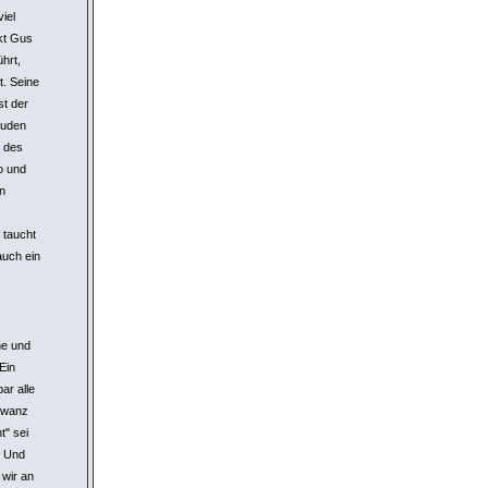
iel
akt Gus
hrt,
t. Seine
st der
ruden
s des
o und
n
 taucht
auch ein
ne und
Ein
ar alle
chwanz
t" sei
? Und
 wir an