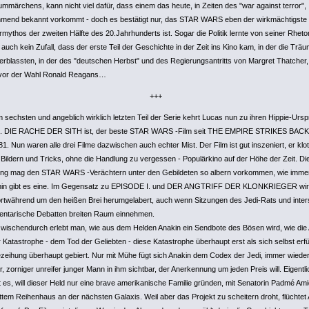
ummärchens, kann nicht viel dafür, dass einem das heute, in Zeiten des "war against terror",
mend bekannt vorkommt - doch es bestätigt nur, das STAR WARS eben der wirkmächtigste
mythos der zweiten Hälfte des 20.Jahrhunderts ist. Sogar die Politik lernte von seiner Rheto
auch kein Zufall, dass der erste Teil der Geschichte in der Zeit ins Kino kam, in der die Trä
erblassten, in der des "deutschen Herbst" und des Regierungsantritts von Margret Thatcher,
vor der Wahl Ronald Reagans…
+++
m sechsten und angeblich wirklich letzten Teil der Serie kehrt Lucas nun zu ihren Hippie-Urs
. DIE RACHE DER SITH ist, der beste STAR WARS -Film seit THE EMPIRE STRIKES BACK,
81. Nun waren alle drei Filme dazwischen auch echter Mist. Der Film ist gut inszeniert, er klot
 Bildern und Tricks, ohne die Handlung zu vergessen - Populärkino auf der Höhe der Zeit. Di
ng mag den STAR WARS -Verächtern unter den Gebildeten so albern vorkommen, wie immer
in gibt es eine. Im Gegensatz zu EPISODE I. und DER ANGTRIFF DER KLONKRIEGER wird
fortwährend um den heißen Brei herumgelabert, auch wenn Sitzungen des Jedi-Rats und inters
entarische Debatten breiten Raum einnehmen.
wischendurch erlebt man, wie aus dem Helden Anakin ein Sendbote des Bösen wird, wie die
r Katastrophe - dem Tod der Geliebten - diese Katastrophe überhaupt erst als sich selbst erfü
zeihung überhaupt gebiert. Nur mit Mühe fügt sich Anakin dem Codex der Jedi, immer wieder 
, zorniger unreifer junger Mann in ihm sichtbar, der Anerkennung um jeden Preis will. Eigentli
t es, will dieser Held nur eine brave amerikanische Familie gründen, mit Senatorin Padmé Ami
ttem Reihenhaus an der nächsten Galaxis. Weil aber das Projekt zu scheitern droht, flüchtet