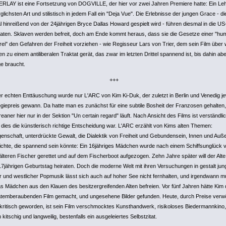
LAY ist eine Fortsetzung von DOGVILLE, der hier vor zwei Jahren Premiere hatte: Ein Le
glichsten Art und stilistisch in jedem Fall ein "Deja Vue". Die Erlebnisse der jungen Grace - di
l hinreißend von der 24jährigen Bryce Dallas Howard gespielt wird - führen diesmal in die US
aten. Sklaven werden befreit, doch am Ende kommt heraus, dass sie die Gesetze einer "h
rei" den Gefahren der Freiheit vorziehen - wie Regisseur Lars von Trier, dem sein Film über 
n zu einem antiliberalen Traktat gerät, das zwar im letzten Drittel spannend ist, bis dahin abe
ge braucht.
+++
er echten Enttäuschung wurde nur L'ARC von Kim Ki-Duk, der zuletzt in Berlin und Venedig je
giepreis gewann. Da hatte man es zunächst für eine subtile Bosheit der Franzosen gehalten
eaner hier nur in der Sektion "Un certain regard" läuft. Nach Ansicht des Films ist verständlic
dies die künstlerisch richtige Entscheidung war. L'ARC erzählt von Kims alten Themen:
enschaft, unterdrückte Gewalt, die Dialektik von Freiheit und Gebundensein, Innen und Auße
chte, die spannend sein könnte: Ein 16jähriges Mädchen wurde nach einem Schiffsunglück 
älteren Fischer gerettet und auf dem Fischerboot aufgezogen. Zehn Jahre später will der Alte
17jährigen Geburtstag heiraten. Doch die moderne Welt mit ihren Versuchungen in gestalt jun
 und westlicher Popmusik lässt sich auch auf hoher See nicht fernhalten, und irgendwann 
as Mädchen aus den Klauen des besitzergreifenden Alten befreien. Vor fünf Jahren hätte Kim
atemberaubenden Film gemacht, und ungesehene Bilder gefunden. Heute, durch Preise verw
kritisch geworden, ist sein Film verschmocktes Kunsthandwerk, risikoloses Biedermannkino,
h kitschig und langweilig, bestenfalls ein ausgeleiertes Selbstzitat.