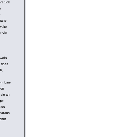
hrstück
e
-
umane
weite
r viel
weils
, dass
h,
n. Eine
von
 sie an
ger
muss
 daraus
öhnt