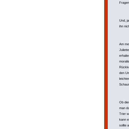
Fragen 
Und, j
ihn nic
Am mei
Juliett
erhalt
moralis
Rückke
den Um
leicht
Schaus
Ob die
man da
Trier w
kann e
sollte