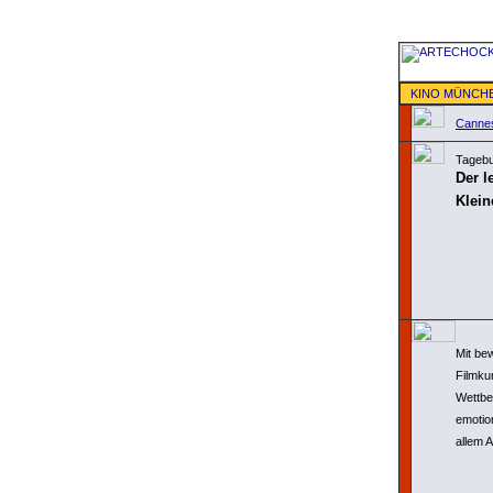
KINO MÜNCH
Canne
Tagebu
Der l
Klein
Mit be
Filmku
Wettbe
emotio
allem 