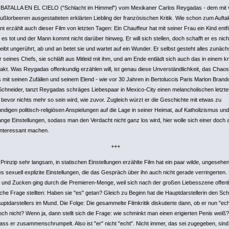
 BATALLA EN EL CIELO ("Schlacht im Himmel") vom Mexikaner Carlos Reygadas - dem mit v
ußlorbeeren ausgestatteten erklärten Liebling der französischen Kritik. Wie schon zum Auft
t erzählt auch dieser Film von letzten Tagen: Ein Chauffeur hat mit seiner Frau ein Kind entfü
st es tot und der Mann kommt nicht darüber hinweg. Er will sich stellen, doch schafft er es nich
eibt ungerührt, ab und an betet sie und wartet auf ein Wunder. Er selbst gesteht alles zunäch
r seines Chefs, sie schläft aus Mitleid mit ihm, und am Ende entlädt sich auch das in einem k
akt. Was Reygadas offenkundig erzählen will, ist genau diese Unverständlichkeit, das Chao
 mit seinen Zufällen und seinem Elend - wie vor 30 Jahren in Bertoluccis Paris Marlon Brand
Schneider, tanzt Reygadas schräges Liebespaar in Mexico-City einen melancholischen letzte
 bevor nichts mehr so sein wird, wie zuvor. Zugleich würzt er die Geschichte mit etwas zu
ndigen politisch-religiösen Anspielungen auf die Lage in seiner Heimat, auf Katholizismus und
lange Einstellungen, sodass man den Verdacht nicht ganz los wird, hier wolle sich einer doch 
interessant machen.
+++
Prinzip sehr langsam, in statischen Einstellungen erzählte Film hat ein paar wilde, ungesehe
s sexuell explizite Einstellungen, die das Gespräch über ihn auch nicht gerade verringerten. 
 und Zucken ging durch die Premieren-Menge, weil sich nach der großen Liebesszene offenb
eiche Frage stellten: Haben sie "es" getan? Gleich zu Beginn hat die Hauptdarstellerin den S
ptdarstellers im Mund. Die Folge: Die gesammelte Filmkritik diskutierte dann, ob er nun "ech
och nicht? Wenn ja, dann stellt sich die Frage: wie schminkt man einen erigierten Penis weiß
ass er zusammenschrumpelt. Also ist "er" nicht "echt". Nicht immer, das sei zugegeben, sind