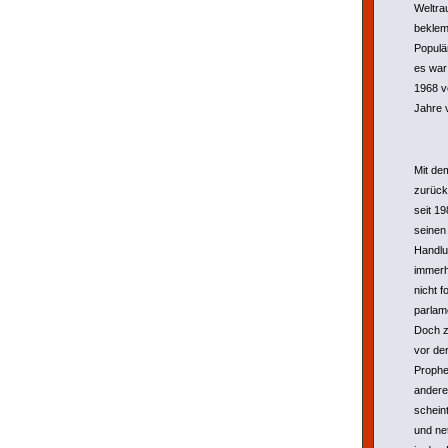
Weltra
beklem
Populär
es war 
1968 v
Jahre 
Mit de
zurück
seit 19
seinen
Handlu
immerh
nicht 
parlam
Doch z
vor de
Prophe
anderer
schein
und ne