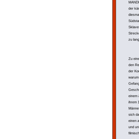
MANDER
der kär
diesma
Südsta
Sklave
Strecke
zu lan
Zu ein
den Re
der Kor
warum 
Gefang
Geschi
einem 
ihrem 
Männer
sich d
einen 
und un
filmisc