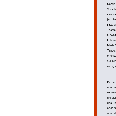
So wie
Vorsch
van San
jetzt i
Frau bl
Tochte
Gewalt
Lebens
Maria 
Tango,
offenku
sie in 
wenig 
Der im 
überdie
raunen
die gl
des Hau
oder d
ohne d