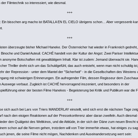
der Filmtechnik so interessiert, wie diesmal.
+++
a: Ein bisschen arg macho ist BATALLA EN EL CIELO übrigens schon… Aber vergessenb ka
ht.
+++
sten überzeugte bisher Michael Haneke. Der Österreicher hat wieder in Frankreich gedreht,
e Binoche und Daniel Auteuil. CACHÉ handelt von der Kultur der Angst: Zwei Pariser Intellektue
en anonyme Botschaften mit gewalttätigem Inhalt. Klar ist zudem: Jemand überwacht sie. Ha
cher Thriller dreht sich um das Schuldgefühl, das auch entsteht, wenn man nicht schuldig ist
hr der Repression - unter dem Mantel der "Sicherheit" - in die Gesellschaften des Westens
gang mit schwierigen Erinnerungen. Ein aufregender Film, dessen Regisseur dem Zuschaue
en Auswege verbaut. Zugleich ist CACHÉ hervorragend inszeniert, und besonders in der
pielführung einer der besten Filme Hanekes - Begeisterung bei Kritik und Publikum war die F
+++
se sich auch bei Lars von Triers MANDERLAY einstellt, wird sich erst die nächsten Tage zei
rf nach den eisigen Reaktionen auf der Pressekonferenz aber daran zweifeln. Auch diesmal 
ieder den Quälgeist des Weltkinos, und die Attitüde, in der sich der Däne zum neuen Brecht sti
inem schon auf die Nerven gehen, trotzdem will von Trier immerhin etwas, hat einiges zu sa
 auch jenen, die seine Filme nicht mögen, Nachdenken und Auseinandersetzung wert sein: