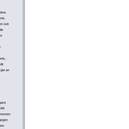
ilme
tis.
en seit
die
es
r
tis,
llt
rgte an
 ganz
TAR
" nennen
 gegen
hen