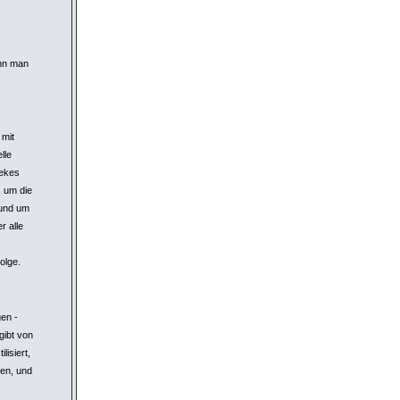
nn man
 mit
lle
nekes
, um die
 und um
r alle
olge.
gen -
gibt von
lisiert,
gen, und