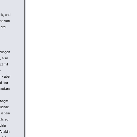
rik, und
ume von
 drei
prüngen
 also
zt mit
e
 - aber
 hier
tellare
 Angst
llende
ist ein
ch, so
dala
 Anakin