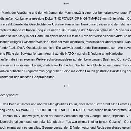
+++
r Macht der Alpträume und den Alträumen der Macht erzählt einer der bemerkenswertesten F
, die außer Konkurrenz gezeigte Doku: THE POWER OF NIGHTMARES vom Briten Adam Cur
lm erzählt parallel die Geschichte der US-amerikanischen Neokonservativen und der Islamist
 Geburtsstunde im Kalten Krieg kurz nach 1945. In knapp drei Stunden behält der Regisseur 
Fäden seiner Story in der Hand und spinnt doch ein feines Netz der verschiedenen Akteure d
gischen Krieges zwischen Westlich-Östlicher Welt einerseits, muslimischer andererseits. Das
fende Fazit: Die Al-Quaida gibt es nicht! Die weltweit operierende Terrorgruppe sei - wie zuvo
iche Pläne der Sowjetunion zum Angriff auf die NATO - nur ein Erfindung amerikanischer
außen, die ihren eigenen Weltverschwörungsideen auf den Leim gingen. Bush und Co, so Cur
en also an ihre eigenen Lügen, ähnlich wie Bin Laden. Solchen Amokläufern des Idealismus ste
 kühlen britischen Pragmatismus gegenüber. Seine mit vielen Fakten gestützte Darstellung so
oisette für den meisten Gesprächsstoff.
+++
s everywhere"
… das Böse ist immer und überall. Man glaubt es kaum, aber dieser Satz steht allen Ernstes
ang von STAR WARS - EPISODE III.: DIE RACHE DER SITH. Wie schon beim allerersten S
ilm von 1977, den wir jetzt, nach der neuen Zeitrechnung des George Lucas, "Episode IV.
. Noch einmal, zum sechsten Mal, kämpft also - "es war einmal in einer fernen Galaxis" - Gut
noch einmal geht es um alles. George Lucas, der Erfinder, Autor und Regisseur dieses episc