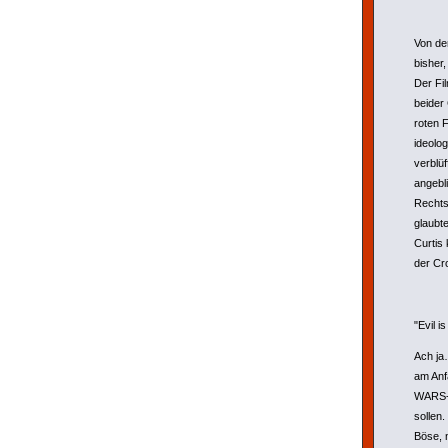
Von de
bisher
Der Fi
beider
roten 
ideolo
verblüf
angebl
Rechts
glaubt
Curtis
der Cr
"Evil i
Ach ja
am Anf
WARS-F
sollen
Böse, 