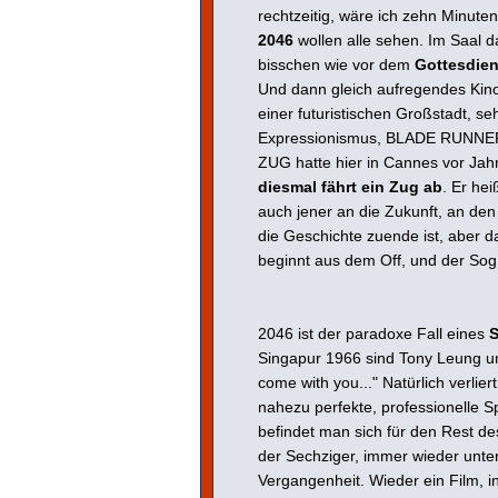
rechtzeitig, wäre ich zehn Minut
2046
wollen alle sehen. Im Saal 
bisschen wie vor dem
Gottesdien
Und dann gleich aufregendes Kino
einer futuristischen Großstadt, 
Expressionismus, BLADE RUNN
ZUG hatte hier in Cannes vor Jah
diesmal fährt ein Zug ab
. Er he
auch jener an die Zukunft, an de
die Geschichte zuende ist, aber d
beginnt aus dem Off, und der Sog 
2046 ist der paradoxe Fall eines
S
Singapur 1966 sind Tony Leung und 
come with you..." Natürlich verlier
nahezu perfekte, professionelle Sp
befindet man sich für den Rest de
der Sechziger, immer wieder unte
Vergangenheit. Wieder ein Film, 