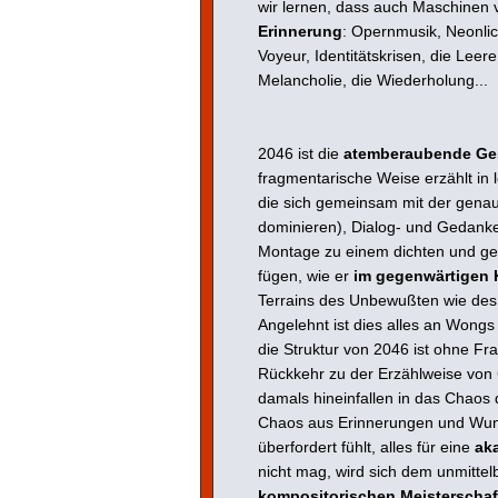
wir lernen, dass auch Maschinen
Erinnerung
: Opernmusik, Neonlic
Voyeur, Identitätskrisen, die Lee
Melancholie, die Wiederholung...
2046 ist die
atemberaubende Ge
fragmentarische Weise erzählt in l
die sich gemeinsam mit der gena
dominieren), Dialog- und Gedank
Montage zu einem dichten und ge
fügen, wie er
im gegenwärtigen K
Terrains des Unbewußten wie des
Angelehnt ist dies alles an Won
die Struktur von 2046 ist ohne Fr
Rückkehr zu der Erzählweise v
damals hineinfallen in das Chaos 
Chaos aus Erinnerungen und Wuns
überfordert fühlt, alles für eine
aka
nicht mag, wird sich dem unmittel
kompositorischen Meisterschaf