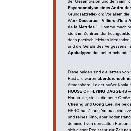
der Gesamtvision und dem sinnlich
Psychoanalyse eines Android
Grundsatzreflexion: Vor allem die 
Werk
Descartes
',
Villiers d'Isle
de la Mettries
"L'Homme machin
steht im Zentrum der hochgebildet
doch poetisch leichten Meditation
und die Gefahr des Vergessens, i
Apokalypse
das beherrschende
Diese beiden sind die letzten von
Fast alle waren
überdurchschnitt
Atmosphäre. Leider außer Konkur
HOUSE OF FLYING DAGGERS
v
Hauptrolle, sie ist die neue Groß
Cheung
und
Gong Lee
, die bei
HERO hat Zhang Yimou seinen zwe
und reines Kino, aber bodenständ
dominiert von den satten Farben 
sich dieser Regisseur zur Zeit neu 