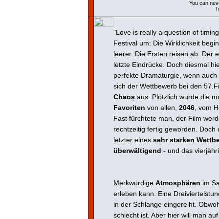
You can neve
T
"Love is really a question of timi
Festival um: Die Wirklichkeit begi
leerer. Die Ersten reisen ab. Der 
letzte Eindrücke. Doch diesmal h
perfekte Dramaturgie, wenn auch u
sich der Wettbewerb bei den 57.F
Chaos
aus: Plötzlich wurde die 
Favoriten
von allen,
2046
, vom 
Fast fürchtete man, der Film werd
rechtzeitig fertig geworden. Doch
letzter eines
sehr starken Wett
überwältigend
- und das vierjähr
Merkwürdige
Atmosphären
im Sa
erleben kann. Eine Dreiviertelstund
in der Schlange eingereiht. Obwohl
schlecht ist. Aber hier will man au