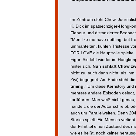
Im Zentrum steht Chow, Journalist 
K. Dick im spätsechziger-Hongkong
Flaneur und distanzierter Beobach
"Men like me have nothing, but fre
ummantelten, kühlen Tristesse v
FOR LOVE die Hauptrolle spielte.
Figur. Sie lebt wieder im Hongkon
hinter sich.
Nun schläft Chow zw
nicht zu, auch dann nicht, als ihm
Ziyi) begegnet. Am Ende steht die 
timing.
" Um diese Kernstory und
mehrere andere Episoden gelegt,
fortführen. Man weiß nicht genau,
handelt, die der Autor schreibt, 
auch um Parallelwelten. Denn 2046
Stories spielt: Ein Mensch verlieb
der Filmtitel einen Zustand des me
wie es heißt, noch keiner heraus