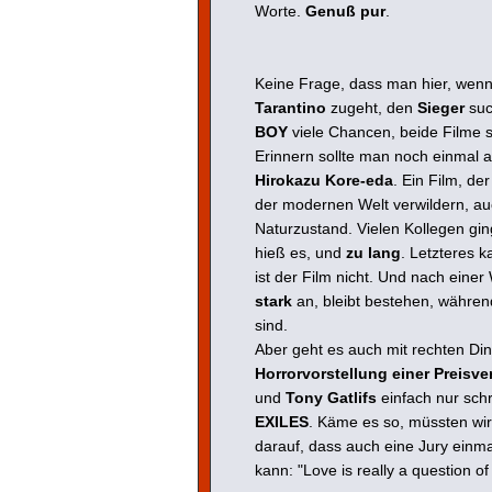
Worte.
Genuß pur
.
Keine Frage, dass man hier, wen
Tarantino
zugeht, den
Sieger
suc
BOY
viele Chancen, beide Filme s
Erinnern sollte man noch einmal
Hirokazu Kore-eda
. Ein Film, de
der modernen Welt verwildern, au
Naturzustand. Vielen Kollegen ging
hieß es, und
zu lang
. Letzteres 
ist der Film nicht. Und nach einer 
stark
an, bleibt bestehen, währen
sind.
Aber geht es auch mit rechten Din
Horrorvorstellung einer Prei
und
Tony Gatlifs
einfach nur sch
EXILES
. Käme es so, müssten wir
darauf, dass auch eine Jury einm
kann: "Love is really a question of 