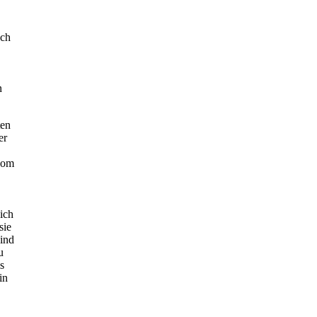
uch
n
ten
er
 vom
sich
sie
sind
u
s
in