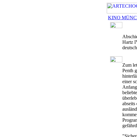
KINO MÜN
Abschi
Hartz I
deutsch
Zum let
Penth g
hinterl
einer s
Anfang
beliebt
überleb
abseits
ausländ
kommend
Program
gefährd
"Sicher