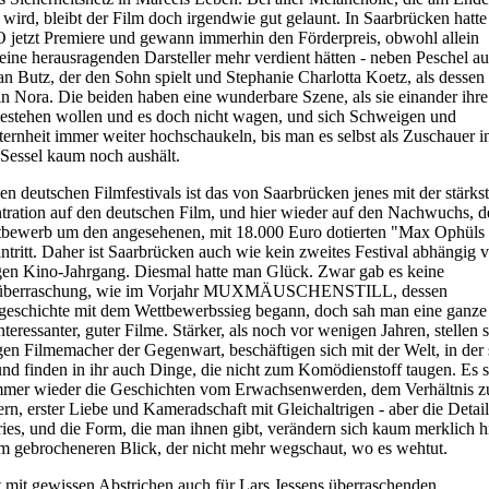
 wird, bleibt der Film doch irgendwie gut gelaunt. In Saarbrücken hatte
jetzt Premiere und gewann immerhin den Förderpreis, obwohl allein
eine herausragenden Darsteller mehr verdient hätten - neben Peschel a
an Butz, der den Sohn spielt und Stephanie Charlotta Koetz, als dessen
n Nora. Die beiden haben eine wunderbare Szene, als sie einander ihre
estehen wollen und es doch nicht wagen, und sich Schweigen und
ernheit immer weiter hochschaukeln, bis man es selbst als Zuschauer i
Sessel kaum noch aushält.
en deutschen Filmfestivals ist das von Saarbrücken jenes mit der stärks
ration auf den deutschen Film, und hier wieder auf den Nachwuchs, d
tbewerb um den angesehenen, mit 18.000 Euro dotierten "Max Ophüls
antritt. Daher ist Saarbrücken auch wie kein zweites Festival abhängig
gen Kino-Jahrgang. Diesmal hatte man Glück. Zwar gab es keine
überraschung, wie im Vorjahr MUXMÄUSCHENSTILL, dessen
geschichte mit dem Wettbewerbssieg begann, doch sah man eine ganze
nteressanter, guter Filme. Stärker, als noch vor wenigen Jahren, stellen 
gen Filmemacher der Gegenwart, beschäftigen sich mit der Welt, in der 
und finden in ihr auch Dinge, die nicht zum Komödienstoff taugen. Es 
mmer wieder die Geschichten vom Erwachsenwerden, dem Verhältnis z
ern, erster Liebe und Kameradschaft mit Gleichaltrigen - aber die Detail
ries, und die Form, die man ihnen gibt, verändern sich kaum merklich h
m gebrocheneren Blick, der nicht mehr wegschaut, wo es wehtut.
t mit gewissen Abstrichen auch für Lars Jessens überraschenden