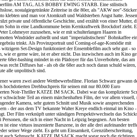
erfilm AM TAG, ALS BOBBY EWING STARB. Eine stilistisch
hslose, nostalgiegetränkte Zeitreise in die 80er, als "AKW nee"-Sticker
o klebten und man vor Atomkraft und Waldsterben Angst hatte. Jesse
ilzt private und öffentliche Geschichte, und erzählt von einer Mutter, d
em Sohn in eine Landkommune beim Kernkraftwerk Brockdorf zieht. Es
 Peter Lohmeyer zuzusehen, wie er mit schulterlangen Haaren in
otten Windräder aufstellt und statt "imperialistischem" Bohnkaffee ei
egebräu trinkt. Als Provinzportrait und Coming-of-age-Komödie mit
 witzigem Set-Design funktioniert der Ensemblefilm auch sehr gut - so
ch, wie er gerne wäre, ist er aber nicht. Das inzwischen auch im Kino ge
ierte 68er-bashing mündet in ein Plädoyer für das Unverbohrte, das am
was recht Diffuses hat - als ob die 68er auch noch daran schuld wären,
te alle unpolitisch sind.
ener waren zwei andere Wettbewerbsfilme. Florian Schwarz gewann d
ls hochdotierten Drehbuchpreis für seinen mit nur 80.000 Euro
erten Noir-Thriller KATZE IM SACK. Dabei war das komplizierte Scr
r schwächste Teil an einem märchenhaften Film, der vor allem visuell, 
agender Kamera, sehr gutem Schnitt und Musik sowie ansprechenden
lern - der aus dem TV bekannte Walter Kreye endlich einmal im Kino -
gt. Der Film verknüpft unter ständigen Perspektivwechseln das Schick
i Personen, die sich in einer Nacht in Leipzig begegnen. Am besten
n ist eine virtuos inszenierte Barszene, in der alle drei aufeinander treff
eder seiner Wege zieht. Es geht um Einsamkeit, Grenzüberschreitung,
icht auch Sehnsucht. KATZE IM SACK macht sogar noch die richtigen