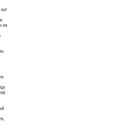
 auf
n
ie
 ist
n
rn
en
ipt
mit
sal
en,