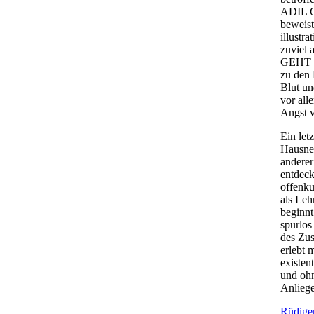
ADIL GE
beweist
illustr
zuviel 
GEHT pe
zu den
Blut un
vor all
Angst v
Ein let
Hausne
anderer
entdeck
offenku
als Leh
beginnt
spurlos
des Zus
erlebt 
existen
und ohn
Anliege
Rüdige