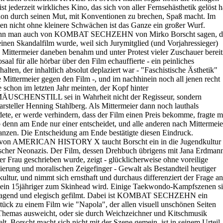
ist jederzeit wirkliches Kino, das sich von aller Fernsehästhetik gelöst h
on durch seinen Mut, mit Konventionen zu brechen, Spaß macht. Im
en nicht ohne kleinere Schwächen ist das Ganze ein großer Wurf.
nn man auch von KOMBAT SECHZEHN von Mirko Borscht sagen, d
inen Skandalfilm wurde, weil sich Jurymitglied (und Vorjahressieger)
Mittermeier daneben benahm und unter Protest vieler Zuschauer bereit
saal für alle hörbar über den Film echauffierte - ein peinliches
halten, der inhaltlich absolut deplaziert war - "Faschistische Ästhetik"
e Mittermeier gegen den Film -, und im nachhinein noch all jenen recht
ie schon im letzten Jahr meinten, der Kopf hinter
SCHENSTILL sei in Wahrheit nicht der Regisseur, sondern
rsteller Henning Stahlberg. Als Mittermeier dann noch lauthals
ete, er werde verhindern, dass der Film einen Preis bekomme, fragte 
b denn am Ende nur einer entscheidet, und alle anderen nach Mittermeie
tanzen. Die Entscheidung am Ende bestätigte diesen Eindruck.
l von AMERICAN HISTORY X taucht Borscht ein in die Jugendkultur
scher Neonazis. Der Film, dessen Drehbuch übrigens mit Jana Erdman
er Frau geschrieben wurde, zeigt - glücklicherweise ohne voreilige
ierung und moralischen Zeigefinger - Gewalt als Bestandteil heutiger
ultur, und nimmt sich ernsthaft und durchaus differenziert der Frage an
ein 15jähriger zum Skinhead wird. Einige Taekwondo-Kampfszenen s
ragend und elegisch gefilmt. Dabei ist KOMBAT SECHZEHN ein
ück zu einem Film wie "Napola", der allen visuell unschönen Seiten
Themas ausweicht, oder sie durch Weichzeichner und Kitschmusik
elt. Borscht macht sich nicht mit der Szene gemein, ist in seinem Urteil