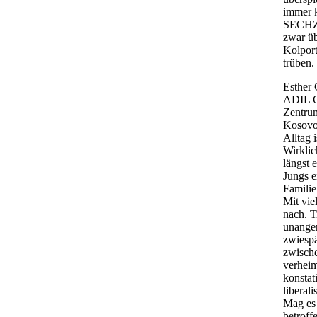
immer 
SECHZE
zwar üb
Kolport
trüben.
Esther
ADIL G
Zentrum
Kosovo,
Alltag 
Wirklic
längst 
Jungs e
Famili
Mit vie
nach. T
unangen
zwiespä
zwische
verheim
konstat
liberal
Mag es 
betroff