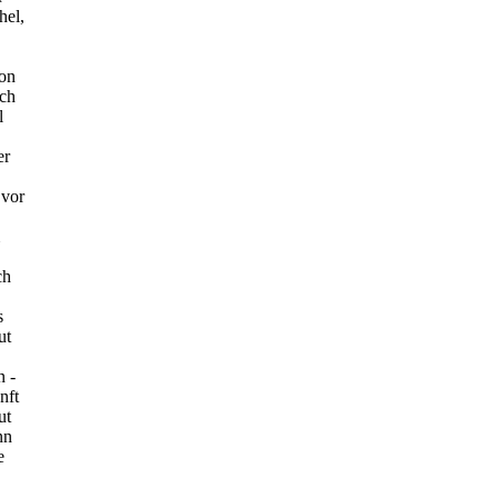
hel,
von
ich
l
er
 vor
ch
s
ut
n -
nft
ut
nn
e