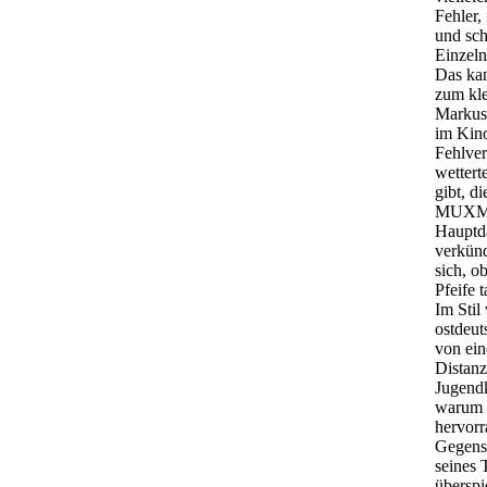
Fehler, 
und sch
Einzeln
Das ka
zum kle
Markus 
im Kino
Fehlver
wettert
gibt, d
MUXMÄU
Hauptda
verkünd
sich, o
Pfeife 
Im Sti
ostdeut
von ein
Distanz
Jugendk
warum 
hervor
Gegenst
seines 
überspi