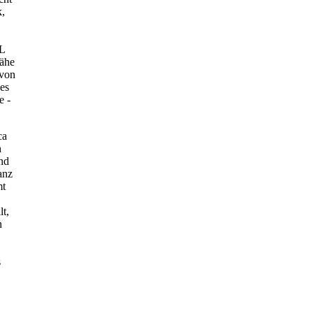
k,
IL
Nähe
 von
ies
e -
ca
h
und
anz
mt
lt,
n
s