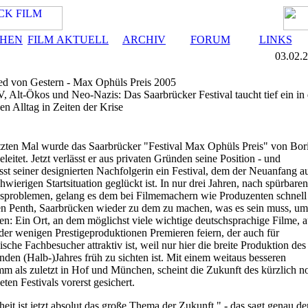
CHEN
FILM AKTUELL
ARCHIV
FORUM
LINKS
03.02.
ed von Gestern - Max Ophüls Preis 2005
V, Alt-Ökos und Neo-Nazis: Das Saarbrücker Festival taucht tief ein in
en Alltag in Zeiten der Krise
zten Mal wurde das Saarbrücker "Festival Max Ophüls Preis" von Bor
eleitet. Jetzt verlässt er aus privaten Gründen seine Position - und
ässt seiner designierten Nachfolgerin ein Festival, dem der Neuanfang a
chwierigen Startsituation geglückt ist. In nur drei Jahren, nach spürbaren
sproblemen, gelang es dem bei Filmemachern wie Produzenten schnell
en Penth, Saarbrücken wieder zu dem zu machen, was es sein muss, um
en: Ein Ort, an dem möglichst viele wichtige deutschsprachige Filme, 
 der wenigen Prestigeproduktionen Premieren feiern, der auch für
ische Fachbesucher attraktiv ist, weil nur hier die breite Produktion des
en (Halb-)Jahres früh zu sichten ist. Mit einem weitaus besseren
m als zuletzt in Hof und München, scheint die Zukunft des kürzlich n
eten Festivals vorerst gesichert.
heit ist jetzt absolut das große Thema der Zukunft." - das sagt genau de