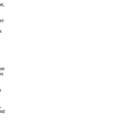
at,
er
s
man
rs
n
,
ind