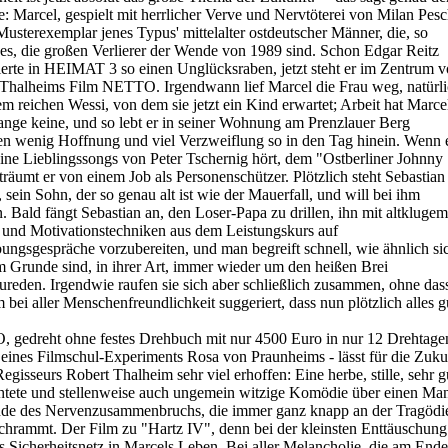
e: Marcel, gespielt mit herrlicher Verve und Nervtöterei von Milan Pesc
 Musterexemplar jenes Typus' mittelalter ostdeutscher Männer, die, so
 es, die großen Verlierer der Wende von 1989 sind. Schon Edgar Reitz
tierte in HEIMAT 3 so einen Unglücksraben, jetzt steht er im Zentrum 
Thalheims Film NETTO. Irgendwann lief Marcel die Frau weg, natürl
em reichen Wessi, von dem sie jetzt ein Kind erwartet; Arbeit hat Marce
ange keine, und so lebt er in seiner Wohnung am Prenzlauer Berg
n wenig Hoffnung und viel Verzweiflung so in den Tag hinein. Wenn 
eine Lieblingssongs von Peter Tschernig hört, dem "Ostberliner Johnny
träumt er von einem Job als Personenschützer. Plötzlich steht Sebastian
, sein Sohn, der so genau alt ist wie der Mauerfall, und will bei ihm
 Bald fängt Sebastian an, den Loser-Papa zu drillen, ihn mit altklugem
und Motivationstechniken aus dem Leistungskurs auf
ngsgespräche vorzubereiten, und man begreift schnell, wie ähnlich si
m Grunde sind, in ihrer Art, immer wieder um den heißen Brei
reden. Irgendwie raufen sie sich aber schließlich zusammen, ohne das
m bei aller Menschenfreundlichkeit suggeriert, dass nun plötzlich alles g
gedreht ohne festes Drehbuch mit nur 4500 Euro in nur 12 Drehtage
l eines Filmschul-Experiments Rosa von Praunheims - lässt für die Zuku
Regisseurs Robert Thalheim sehr viel erhoffen: Eine herbe, stille, sehr g
tete und stellenweise auch ungemein witzige Komödie über einen Ma
de des Nervenzusammenbruchs, die immer ganz knapp an der Tragödi
chrammt. Der Film zu "Hartz IV", denn bei der kleinsten Enttäuschung
as Sicherheitsnetz in Marcels Leben. Bei aller Melancholie, die am Ende