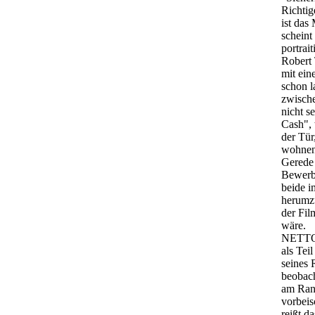
Richtig
ist das
scheint
portrai
Robert 
mit ein
schon l
zwische
nicht s
Cash", 
der Tür
wohnen.
Gerede 
Bewerbu
beide i
herumzu
der Fil
wäre.
NETTO, 
als Tei
seines 
beobach
am Ran
vorbeis
reißt d