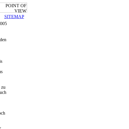
SITEMAP
2005
 den
is
us
 zu
auch
och
r