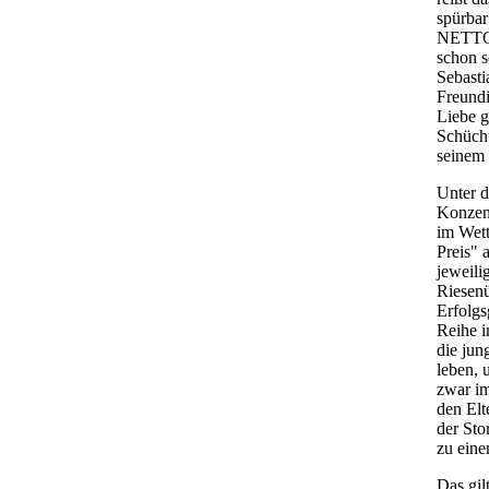
spürbar
NETTO 
schon s
Sebasti
Freundi
Liebe g
Schücht
seinem 
Unter d
Konzent
im Wet
Preis" 
jeweili
Riesen
Erfolgs
Reihe i
die jun
leben, 
zwar i
den Elt
der Sto
zu eine
Das gil