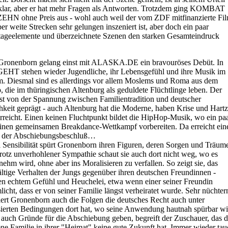
klar, aber er hat mehr Fragen als Antworten. Trotzdem ging KOMBAT
HN ohne Preis aus - wohl auch weil der vom ZDF mitfinanzierte Fi
er weite Strecken sehr gelungen inszeniert ist, aber doch ein paar
ageelemente und überzeichnete Szenen den starken Gesamteindruck
 Gronenborn gelang einst mit ALASKA.DE ein bravouröses Debüt. In
EHT stehen wieder Jugendliche, ihr Lebensgefühl und ihre Musik im
. Diesmal sind es allerdings vor allem Moslems und Roma aus dem
 die im thüringischen Altenburg als geduldete Flüchtlinge leben. Der
ist von der Spannung zwischen Familientradition und deutscher
hkeit geprägt - auch Altenburg hat die Moderne, haben Krise und Hartz
erreicht. Einen keinen Fluchtpunkt bildet die HipHop-Musik, wo ein pa
inen gemeinsamen Breakdance-Wettkampf vorbereiten. Da erreicht ein
e der Abschiebungsbeschluß…
l Sensibilität spürt Gronenborn ihren Figuren, deren Sorgen und Träum
rotz unverhohlener Sympathie schaut sie auch dort nicht weg, wo es
ehm wird, ohne aber ins Moralisieren zu verfallen. So zeigt sie, das
ltige Verhalten der Jungs gegenüber ihren deutschen Freundinnen -
n echtem Gefühl und Heuchelei, etwa wenn einer seiner Freundin
licht, dass er von seiner Familie längst verheiratet wurde. Sehr nüchter
iert Gronenborn auch die Folgen die deutsches Recht auch unter
isierten Bedingungen dort hat, wo seine Anwendung hautnah spürbar wi
auch Gründe für die Abschiebung geben, begreift der Zuschauer, das d
ene Familie in ihrer "Heimat" keine gute Zukunft hat. Immer wieder tau