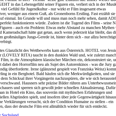
HT in das Lebensgefühl seiner Figuren ein, verliert sich in der Musi
 viel Gefühl für Jugendkultur - nur wirkt er Film insgesamt etwas
ativer, weniger aus einem Guß, als Gronenborns Erstling. Fast erzählt sie
auf einmal. Im Grunde will und muss man noch mehr sehen, damit AD
rfekt funktionieren würde. Zudem ist die Tugend des Films - seine 
 Figuren - auch ein Problem: Etwas mehr Abstand zu manchen Mythen
d Kameradschaft hätte gut getan, auch wenn jederzeit klar bleibt, das d
em großmäuliges Jungs-Gerede ist, hinter dem sich - nur allzu berechtigt
erbirgt.
ztes Glanzlicht des Wettbewerbs kam aus Österreich. HOTEL von Jessi
r (LOVELY RITA) taucht in den dunklen Wald und, wie zuletzt manc
 Film, in die Atmosphären klassischer Märchen ein, dekonstruiert sie, 
t dabei den Horrorfilm neu als Sujet des Autorenkinos - was die Jury g
ndig überforderte. Irene (glänzend gespielt von Franziska Weisz) kom
rling in ein Berghotel. Bald häufen sich die Merkwürdigkeiten, und sie
 dem Schicksal ihrer Vorgängerin nachzuspüren, die wie sich herausstel
 verschwand. Hausners sehr präzise Bilder rühren ans Unterbewusstsei
chauers und sperren sich gewollt jeder schnellen Aktualisierung. Dafür
man in Hotel ein Kino, das souverän mit mythischen Erfahrungen und
tiellen Abgründen spielt, und insofern über jede Gegenwärtigkeit hinau
e Verklärungen versucht, sich der Condition Humaine zu stellen - ein
n, dass der deutsche Film erst allmählich wieder für sich entdeckt.
r Suchsland