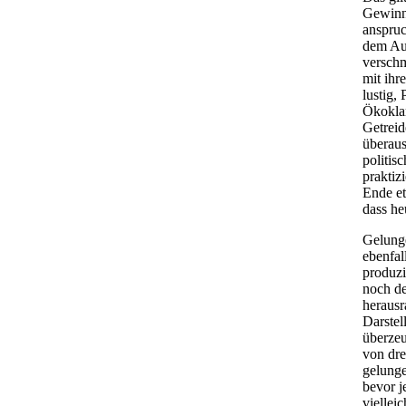
Gewinn
anspruc
dem Aut
verschm
mit ihr
lustig,
Ökoklam
Getreid
überaus
politis
praktiz
Ende et
dass heu
Gelung
ebenfal
produzi
noch de
herausr
Darstel
überzeu
von dre
gelunge
bevor j
vielle