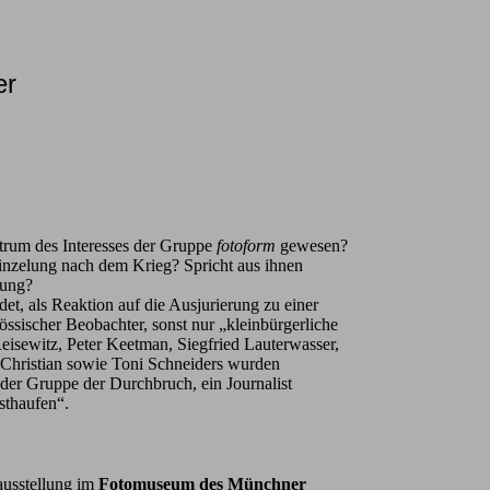
er
trum des Interesses der Gruppe
fotoform
gewesen?
reinzelung nach dem Krieg? Spricht aus ihnen
mung?
et, als Reaktion auf die Ausjurierung zu einer
nössischer Beobachter, sonst nur „kleinbürgerliche
eisewitz, Peter Keetman, Siegfried Lauterwasser,
r Christian sowie Toni Schneiders wurden
 der Gruppe der Durchbruch, ein Journalist
sthaufen“.
lausstellung im
Fotomuseum des Münchner