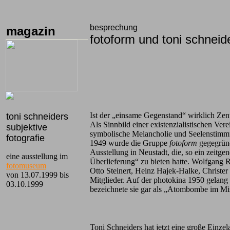
besprechung
magazin
fotoform und toni schneid
Ist der „einsame Gegenstand“ wirklich Zen
toni schneiders
Als Sinnbild einer existenzialistischen Ve
subjektive
symbolische Melancholie und Seelenstim
fotografie
1949 wurde die Gruppe
fotoform
gegegründ
Ausstellung in Neustadt, die, so ein zeitge
eine ausstellung im
Überlieferung“ zu bieten hatte. Wolfgang R
fotomuseum
Otto Steinert, Heinz Hajek-Halke, Christe
von 13.07.1999 bis
Mitglieder. Auf der photokina 1950 gelang
03.10.1999
bezeichnete sie gar als „Atombombe im Mi
Toni Schneiders hat jetzt eine große Einze