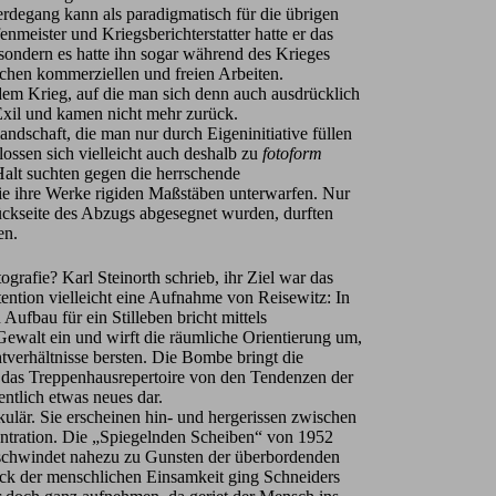
Werdegang kann als paradigmatisch für die übrigen
nmeister und Kriegsberichterstatter hatte er das
 sondern es hatte ihn sogar während des Krieges
schen kommerziellen und freien Arbeiten.
 dem Krieg, auf die man sich denn auch ausdrücklich
Exil und kamen nicht mehr zurück.
andschaft, die man nur durch Eigeninitiative füllen
ossen sich vielleicht auch deshalb zu
fotoform
alt suchten gegen die herrschende
 sie ihre Werke rigiden Maßstäben unterwarfen. Nur
Rückseite des Abzugs abgesegnet wurden, durften
en.
ografie? Karl Steinorth schrieb, ihr Ziel war das
tention vielleicht eine Aufnahme von Reisewitz: In
 Aufbau für ein Stilleben bricht mittels
ewalt ein und wirft die räumliche Orientierung um,
ichtverhältnisse bersten. Die Bombe bringt die
t das Treppenhausrepertoire von den Tendenzen der
entlich etwas neues dar.
ulär. Sie erscheinen hin- und hergerissen zwischen
entration. Die „Spiegelnden Scheiben“ von 1952
rschwindet nahezu zu Gunsten der überbordenden
uck der menschlichen Einsamkeit ging Schneiders