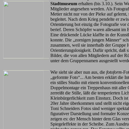
Stadtmuseum
erhalten (bis 3.10.). Sein 
Mitglieder angesehen werden. Als Fotografe
Metier nicht nur von der Pieke auf gelernt,
begleitet. Nach dem Krieg pendelte er zwi
Orientierung bot einzig die Fotografie vor
berief. Deren Schöpfer waren allesamt im 
Eine drückende Lücke klaffte in der Kunstl
konnte. Die „zornigen jungen Männer“ schl
zusammen, weil sie innerhalb der Gruppe H
Orientierungslosigkeit. Dafür spricht, daß
Bilder, die von allen Mitgliedern auf der 
unter dem Gruppennamen ausgestellt werd
Wie sieht sie aber nun aus, die
fotoform
-Fot
„geformte Foto“... Am besten erklärt die In
ein stilles Studio mit einem konventionellen
Doppelmontage ein Treppenhaus mit aller G
zerreißt die Stille, läßt die temperierten L
Kleinbürgerlichkeit zum Einsturz. Doch is
20er Jahre überkommen und stellt nicht eig
Toni Schneiders Fotos sind weniger spektak
figurativer Darstellung und formaler Konz
zeigen es: der Mensch hinter dem Glas ve
Spiegeleffekte in der Scheibe. Zum Ausdr